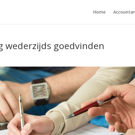
Home
Accounta
g wederzijds goedvinden