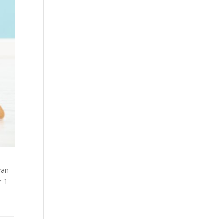
van
r 1