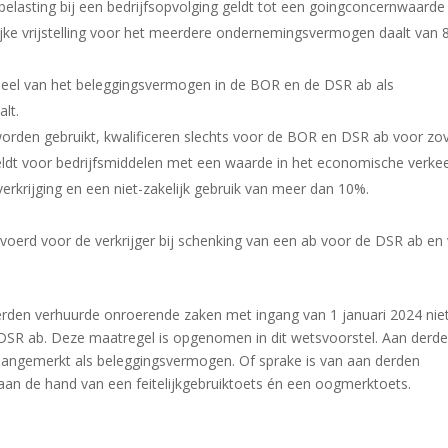
fbelasting bij een bedrijfsopvolging geldt tot een goingconcernwaarde
ijke vrijstelling voor het meerdere ondernemingsvermogen daalt van 
el van het beleggingsvermogen in de BOR en de DSR ab als
lt.
k worden gebruikt, kwalificeren slechts voor de BOR en DSR ab voor zo
ldt voor bedrijfsmiddelen met een waarde in het economische verke
rkrijging en een niet-zakelijk gebruik van meer dan 10%.
voerd voor de verkrijger bij schenking van een ab voor de DSR ab en
erden verhuurde onroerende zaken met ingang van 1 januari 2024 nie
SR ab. Deze maatregel is opgenomen in dit wetsvoorstel. Aan derd
angemerkt als beleggingsvermogen. Of sprake is van aan derden
an de hand van een feitelijkgebruiktoets én een oogmerktoets.