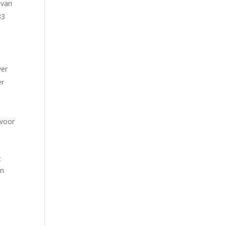
 van
83
ver
er
 voor
t
en