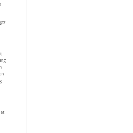
p
agen
ij
ing
n
van
g
het