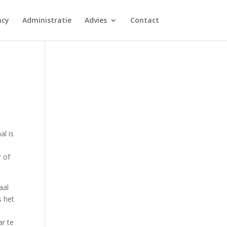
ncy
Administratie
Advies
Contact
al is
r of
aal
s het
ar te