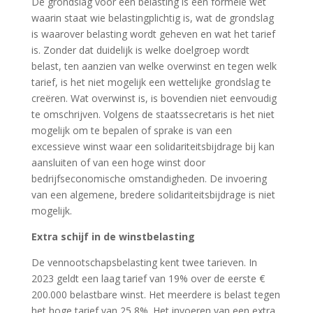
De grondslag voor een belasting is een formele wet
waarin staat wie belastingplichtig is, wat de grondslag
is waarover belasting wordt geheven en wat het tarief
is. Zonder dat duidelijk is welke doelgroep wordt
belast, ten aanzien van welke overwinst en tegen welk
tarief, is het niet mogelijk een wettelijke grondslag te
creëren. Wat overwinst is, is bovendien niet eenvoudig
te omschrijven. Volgens de staatssecretaris is het niet
mogelijk om te bepalen of sprake is van een
excessieve winst waar een solidariteitsbijdrage bij kan
aansluiten of van een hoge winst door
bedrijfseconomische omstandigheden. De invoering
van een algemene, bredere solidariteitsbijdrage is niet
mogelijk.
Extra schijf in de winstbelasting
De vennootschapsbelasting kent twee tarieven. In
2023 geldt een laag tarief van 19% over de eerste €
200.000 belastbare winst. Het meerdere is belast tegen
het hoge tarief van 25,8%. Het invoeren van een extra