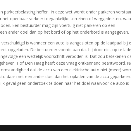
parkeerbelasting heffen. In deze wet wordt onder parkeren verstaa
or het openbaar verkeer toegankelijke terreinen of weggedeelten, wa
erboden. Een bestuurder mag zijn voertuig niet parkeren op een
een ander doel dan op het bord of op het onderbord is aangegeven.
g verschuldigd is wanneer een auto is aangesloten op de laadpaal bij 
ordt opgeladen. De bestuurder voerde aan dat hij door niet op te lad
ingevolge een wettelijk voorschrift verboden is. Dat zou betekenen d
geheven. Hof Den Haag heeft deze vraag ontkennend beantwoord. N
 omstandigheid dat de accu van een elektrische auto niet (meer) wor
 auto daar met een ander doel dan het opladen van de accu geparkeer
lijk geval geen onderzoek te doen naar het doel waarvoor de auto is