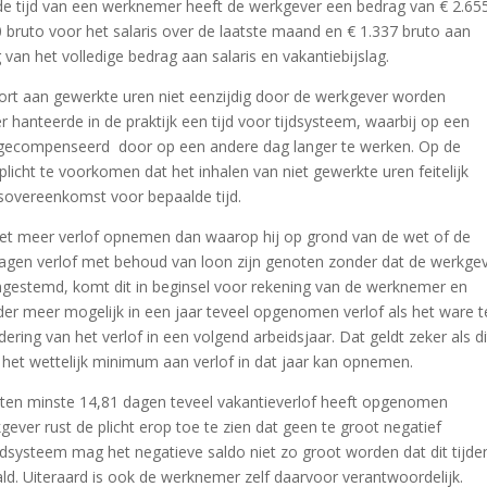
lde tijd van een werknemer heeft de werkgever een bedrag van € 2.65
 bruto voor het salaris over de laatste maand en € 1.337 bruto aan
van het volledige bedrag aan salaris en vakantiebijslag.
ort aan gewerkte uren niet eenzijdig door de werkgever worden
anteerde in de praktijk een tijd voor tijdsysteem, waarbij op een
gecompenseerd door op een andere dag langer te werken. Op de
plicht te voorkomen dat het inhalen van niet gewerkte uren feitelijk
dsovereenkomst voor bepaalde tijd.
et meer verlof opnemen dan waarop hij op grond van de wet of de
agen verlof met behoud van loon zijn genoten zonder dat de werkge
 ingestemd, komt dit in beginsel voor rekening van de werknemer en
der meer mogelijk in een jaar teveel opgenomen verlof als het ware t
g van het verlof in een volgend arbeidsjaar. Dat geldt zeker als di
het wettelijk minimum aan verlof in dat jaar kan opnemen.
 ten minste 14,81 dagen teveel vakantieverlof heeft opgenomen
er rust de plicht erop toe te zien dat geen te groot negatief
ijdsysteem mag het negatieve saldo niet zo groot worden dat dit tijde
d. Uiteraard is ook de werknemer zelf daarvoor verantwoordelijk.