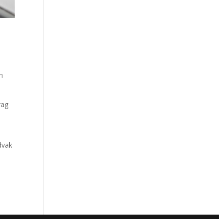
n
rag
dvak