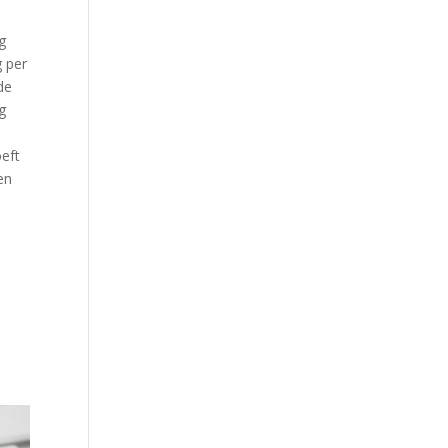
g
g per
de
g
oeft
en